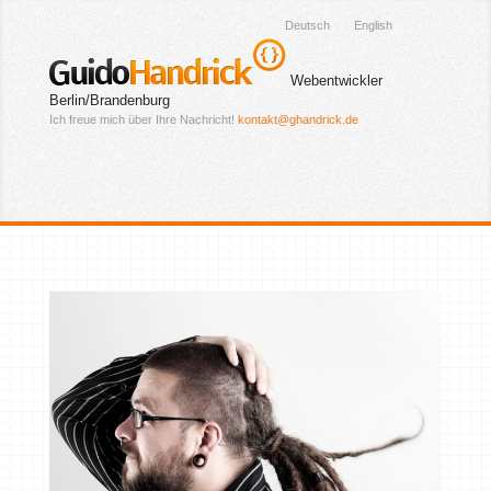
Deutsch
English
Guido
Handrick
Webentwickler
Berlin/Brandenburg
Ich freue mich über Ihre Nachricht!
kontakt@ghandrick.de