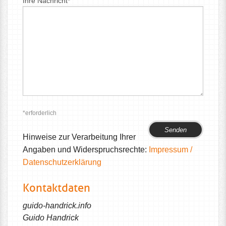
Ihre Nachricht*
*erforderlich
Bitte
Bitte
lasse
lasse
Hinweise zur Verarbeitung Ihrer
dieses
dieses
Angaben und Widerspruchsrechte:
Impressum /
Feld
Feld
Datenschutzerklärung
leer.
leer.
Kontaktdaten
guido-handrick.info
Guido Handrick